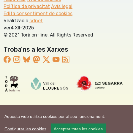
Política de privacitat
Avís legal
Edita consentiment de cookies
Realització
cdnet
ver4 XII-2025
© 2021 Torà on-line. All Rights Reserved
Troba'ns a les Xarxes
Aquesta web utilitza cookies per al seu funcionament.
Configurar les cookies
Acceptar totes les cookies