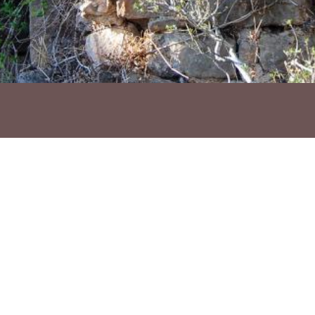
Ho vols compartir?
Troba'ns a les Xarxes