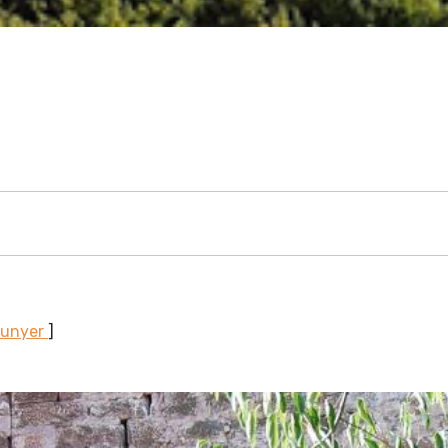
Sunyer
]