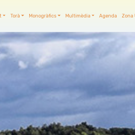
t
Torà
Monogràfics
Multimèdia
Agenda
Zona 