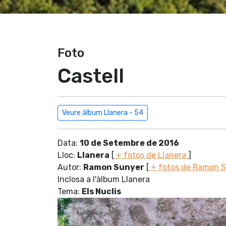
Foto
Castell
Veure àlbum Llanera - 54
Data:
10 de Setembre de 2016
Lloc:
Llanera
[
+ fotos de Llanera
]
Autor:
Ramon Sunyer
[
+ fotos de Ramon 
Inclosa a l'àlbum Llanera
Tema:
Els Nuclis