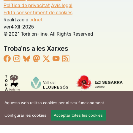
Política de privacitat
Avís legal
Edita consentiment de cookies
Realització
cdnet
ver4 XII-2025
© 2021 Torà on-line. All Rights Reserved
Troba'ns a les Xarxes
Aquesta web utilitza cookies per al seu funcionament.
Configurar les cookies
Acceptar totes les cookies