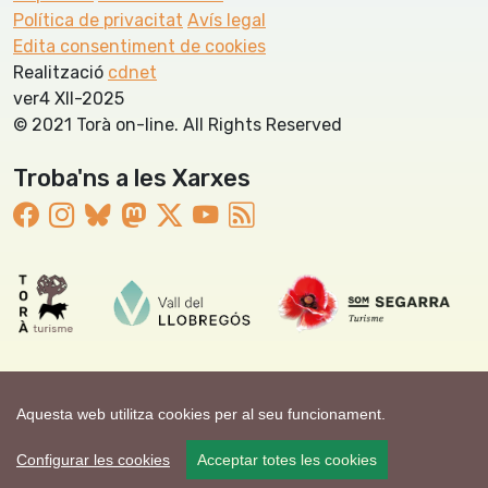
Política de privacitat
Avís legal
Edita consentiment de cookies
Realització
cdnet
ver4 XII-2025
© 2021 Torà on-line. All Rights Reserved
Troba'ns a les Xarxes
Aquesta web utilitza cookies per al seu funcionament.
Configurar les cookies
Acceptar totes les cookies