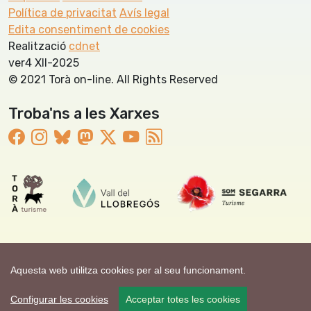
Política de privacitat
Avís legal
Edita consentiment de cookies
Realització
cdnet
ver4 XII-2025
© 2021 Torà on-line. All Rights Reserved
Troba'ns a les Xarxes
Aquesta web utilitza cookies per al seu funcionament.
Configurar les cookies
Acceptar totes les cookies