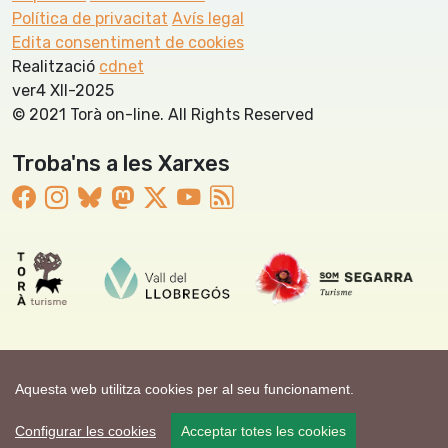
Política de privacitat
Avís legal
Edita consentiment de cookies
Realització
cdnet
ver4 XII-2025
© 2021 Torà on-line. All Rights Reserved
Troba'ns a les Xarxes
Aquesta web utilitza cookies per al seu funcionament.
Configurar les cookies
Acceptar totes les cookies