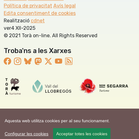
Política de privacitat
Avís legal
Edita consentiment de cookies
Realització
cdnet
ver4 XII-2025
© 2021 Torà on-line. All Rights Reserved
Troba'ns a les Xarxes
Aquesta web utilitza cookies per al seu funcionament.
Configurar les cookies
Acceptar totes les cookies