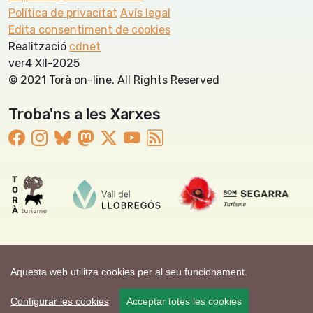
Política de privacitat
Avís legal
Edita consentiment de cookies
Realització
cdnet
ver4 XII-2025
© 2021 Torà on-line. All Rights Reserved
Troba'ns a les Xarxes
Aquesta web utilitza cookies per al seu funcionament.
Configurar les cookies
Acceptar totes les cookies