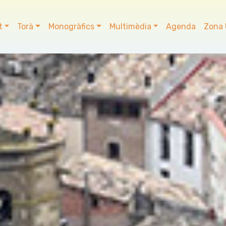
t
Torà
Monogràfics
Multimèdia
Agenda
Zona 