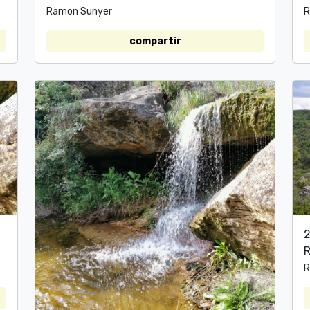
Ramon Sunyer
R
compartir
2
R
R