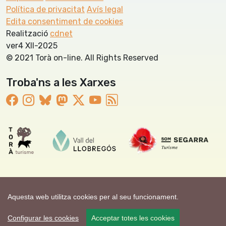
Política de privacitat
Avís legal
Edita consentiment de cookies
Realització
cdnet
ver4 XII-2025
© 2021 Torà on-line. All Rights Reserved
Troba'ns a les Xarxes
Aquesta web utilitza cookies per al seu funcionament.
Configurar les cookies
Acceptar totes les cookies