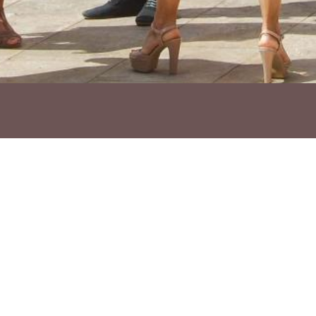
Ho vols compartir?
Troba'ns a les Xarxes