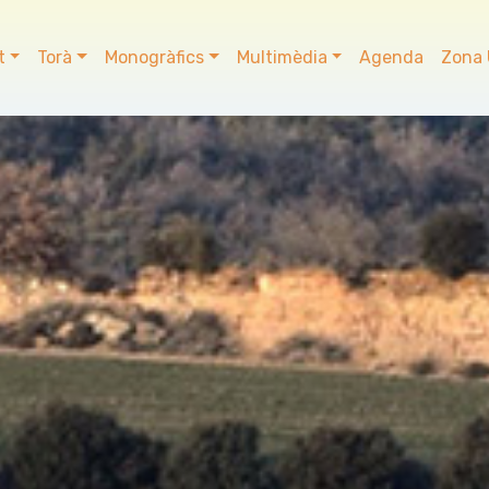
t
Torà
Monogràfics
Multimèdia
Agenda
Zona 