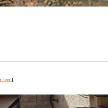
Sunyer
]