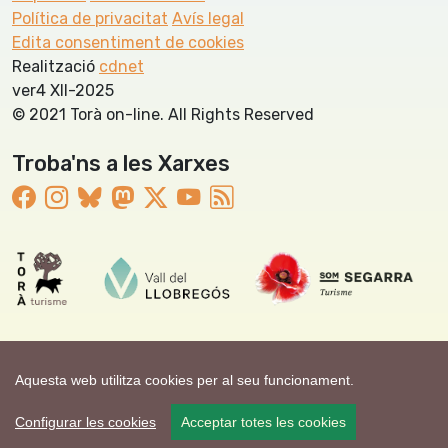
Política de privacitat
Avís legal
Edita consentiment de cookies
Realització
cdnet
ver4 XII-2025
© 2021 Torà on-line. All Rights Reserved
Troba'ns a les Xarxes
Aquesta web utilitza cookies per al seu funcionament.
Configurar les cookies
Acceptar totes les cookies