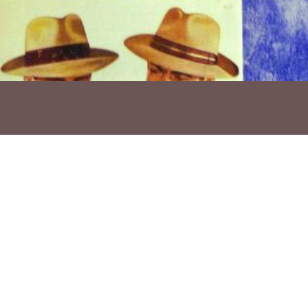
Ho vols compartir?
Troba'ns a les Xarxes