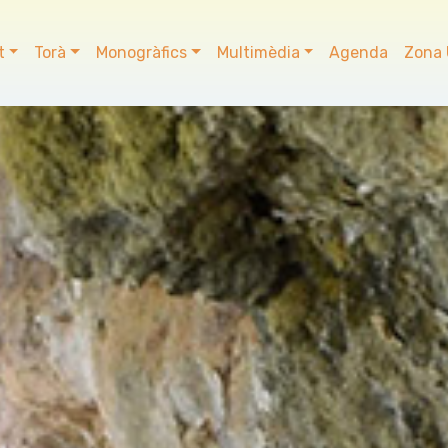
t
Torà
Monogràfics
Multimèdia
Agenda
Zona 