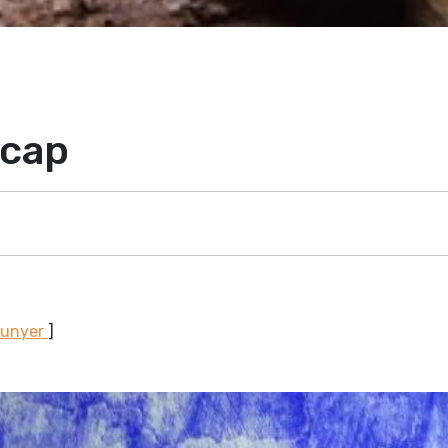
 cap
Sunyer
]