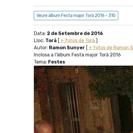
Veure àlbum Festa major Torà 2016 - 310
Data:
2 de Setembre de 2016
Lloc:
Torà
[
+ fotos de Torà
]
Autor:
Ramon Sunyer
[
+ fotos de Ramon 
Inclosa a l'àlbum Festa major Torà 2016
Tema:
Festes