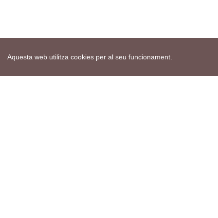
Aquesta web utilitza cookies per al seu funcionament.
Mapa web
Avís de cookies
Política de privacitat
Avís legal
Edita consentiment de cookies
Realització
cdnet
ver4 XII-2025
© 2021 Torà on-line. All Rights Reserved