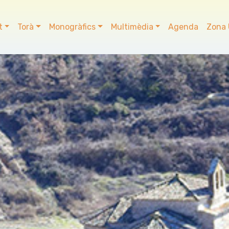
t
Torà
Monogràfics
Multimèdia
Agenda
Zona 