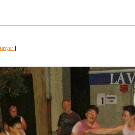
Sunyer
]