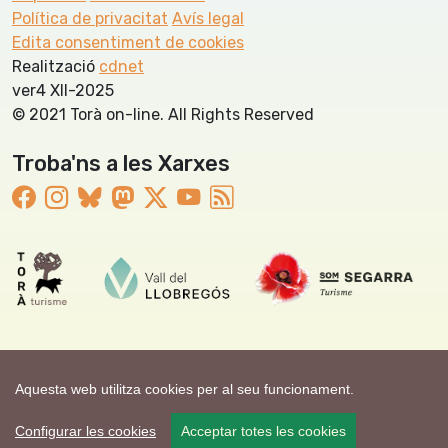
Política de privacitat
Avís legal
Edita consentiment de cookies
Realització
cdnet
ver4 XII-2025
© 2021 Torà on-line. All Rights Reserved
Troba'ns a les Xarxes
Aquesta web utilitza cookies per al seu funcionament.
Configurar les cookies
Acceptar totes les cookies