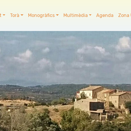
t
Torà
Monogràfics
Multimèdia
Agenda
Zona 