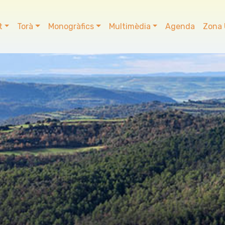
t
Torà
Monogràfics
Multimèdia
Agenda
Zona 