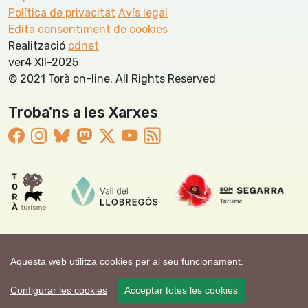
Política de privacitat
Avís legal
Edita consentiment de cookies
Realització
cdnet
ver4 XII-2025
© 2021 Torà on-line. All Rights Reserved
Troba'ns a les Xarxes
Aquesta web utilitza cookies per al seu funcionament.
Configurar les cookies
Acceptar totes les cookies