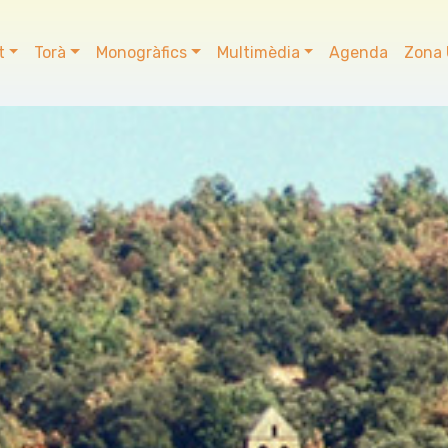
t
Torà
Monogràfics
Multimèdia
Agenda
Zona 