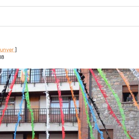
Sunyer
]
18