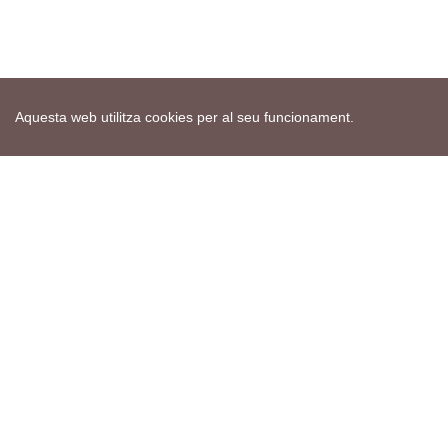
Aquesta web utilitza cookies per al seu funcionament.
Mapa web
Avís de cookies
Política de privacitat
Avís legal
Edita consentiment de cookies
Realització
cdnet
ver4 XII-2025
© 2021 Torà on-line. All Rights Reserved