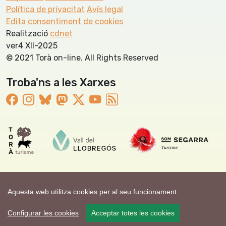
Política de privacitat
Avís legal
Edita consentiment de cookies
Realització
cdnet
ver4 XII-2025
© 2021 Torà on-line. All Rights Reserved
Troba'ns a les Xarxes
Aquesta web utilitza cookies per al seu funcionament.
Configurar les cookies
Acceptar totes les cookies