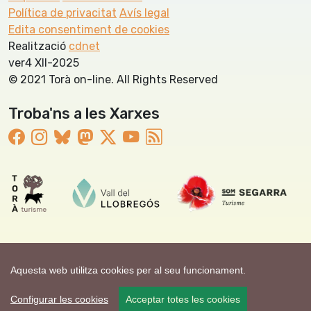
Política de privacitat
Avís legal
Edita consentiment de cookies
Realització
cdnet
ver4 XII-2025
© 2021 Torà on-line. All Rights Reserved
Troba'ns a les Xarxes
Aquesta web utilitza cookies per al seu funcionament.
Configurar les cookies
Acceptar totes les cookies