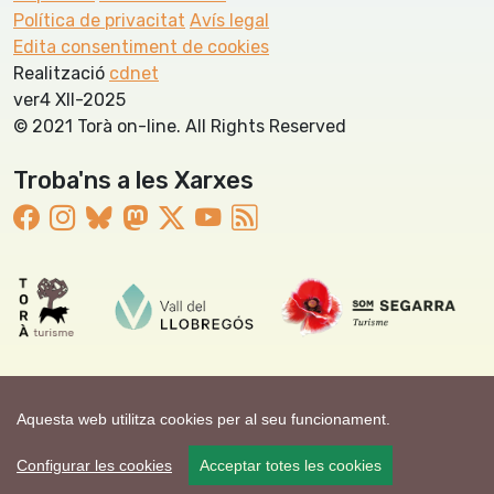
Política de privacitat
Avís legal
Edita consentiment de cookies
Realització
cdnet
ver4 XII-2025
© 2021 Torà on-line. All Rights Reserved
Troba'ns a les Xarxes
Aquesta web utilitza cookies per al seu funcionament.
Configurar les cookies
Acceptar totes les cookies