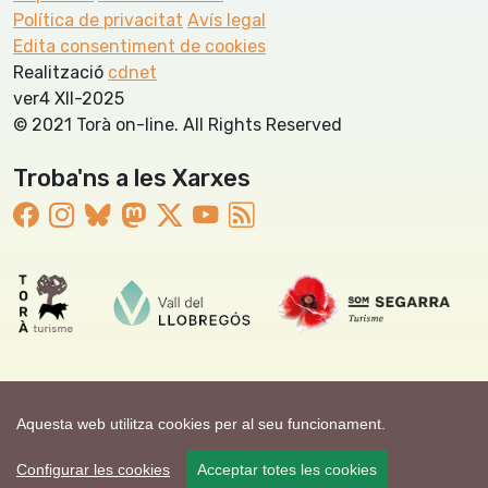
Política de privacitat
Avís legal
Edita consentiment de cookies
Realització
cdnet
ver4 XII-2025
© 2021 Torà on-line. All Rights Reserved
Troba'ns a les Xarxes
Aquesta web utilitza cookies per al seu funcionament.
Configurar les cookies
Acceptar totes les cookies