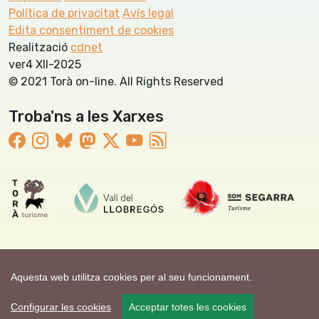
Política de privacitat
Avís legal
Edita consentiment de cookies
Realització
cdnet
ver4 XII-2025
© 2021 Torà on-line. All Rights Reserved
Troba'ns a les Xarxes
Aquesta web utilitza cookies per al seu funcionament.
Configurar les cookies
Acceptar totes les cookies