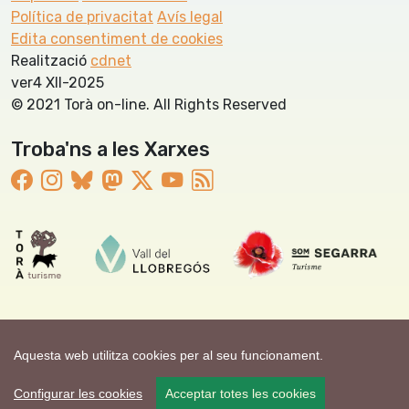
Política de privacitat
Avís legal
Edita consentiment de cookies
Realització
cdnet
ver4 XII-2025
© 2021 Torà on-line. All Rights Reserved
Troba'ns a les Xarxes
Aquesta web utilitza cookies per al seu funcionament.
Configurar les cookies
Acceptar totes les cookies