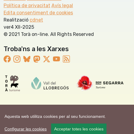
Política de privacitat
Avís legal
Edita consentiment de cookies
Realització
cdnet
ver4 XII-2025
© 2021 Torà on-line. All Rights Reserved
Troba'ns a les Xarxes
Aquesta web utilitza cookies per al seu funcionament.
Configurar les cookies
Acceptar totes les cookies