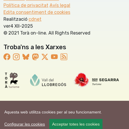
Política de privacitat
Avís legal
Edita consentiment de cookies
Realització
cdnet
ver4 XII-2025
© 2021 Torà on-line. All Rights Reserved
Troba'ns a les Xarxes
Aquesta web utilitza cookies per al seu funcionament.
Configurar les cookies
Acceptar totes les cookies