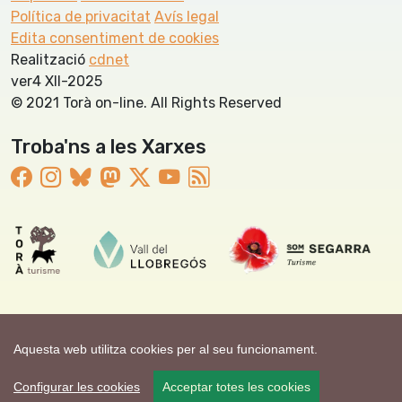
Política de privacitat
Avís legal
Edita consentiment de cookies
Realització
cdnet
ver4 XII-2025
© 2021 Torà on-line. All Rights Reserved
Troba'ns a les Xarxes
Aquesta web utilitza cookies per al seu funcionament.
Configurar les cookies
Acceptar totes les cookies