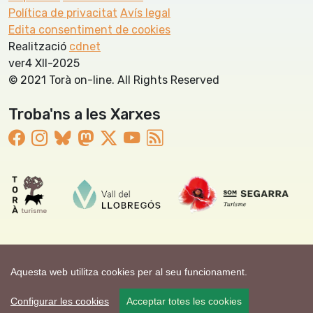
Política de privacitat
Avís legal
Edita consentiment de cookies
Realització
cdnet
ver4 XII-2025
© 2021 Torà on-line. All Rights Reserved
Troba'ns a les Xarxes
Aquesta web utilitza cookies per al seu funcionament.
Configurar les cookies
Acceptar totes les cookies