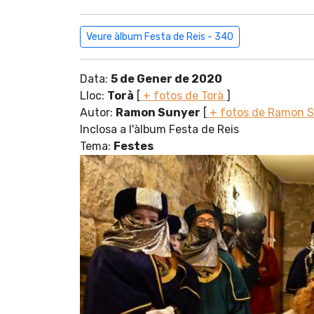
Veure àlbum Festa de Reis - 340
Data:
5 de Gener de 2020
Lloc:
Torà
[
+ fotos de Torà
]
Autor:
Ramon Sunyer
[
+ fotos de Ramon 
Inclosa a l'àlbum Festa de Reis
Tema:
Festes