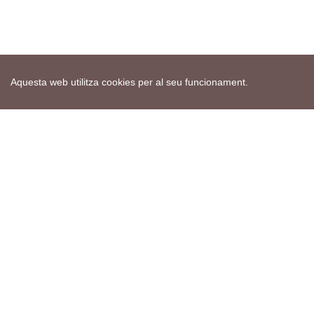
Aquesta web utilitza cookies per al seu funcionament.
Mapa web
Avís de cookies
Política de privacitat
Avís legal
Edita consentiment de cookies
Realització
cdnet
ver4 XII-2025
© 2021 Torà on-line. All Rights Reserved