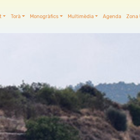
t
Torà
Monogràfics
Multimèdia
Agenda
Zona 