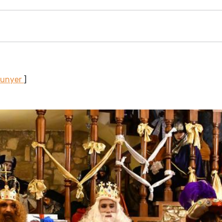
Sunyer
]