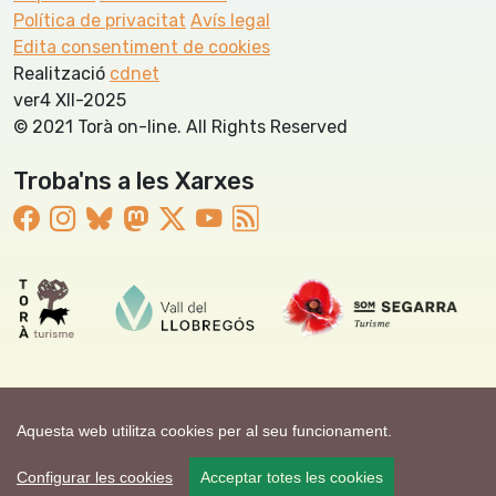
Política de privacitat
Avís legal
Edita consentiment de cookies
Realització
cdnet
ver4 XII-2025
© 2021 Torà on-line. All Rights Reserved
Troba'ns a les Xarxes
Aquesta web utilitza cookies per al seu funcionament.
Configurar les cookies
Acceptar totes les cookies