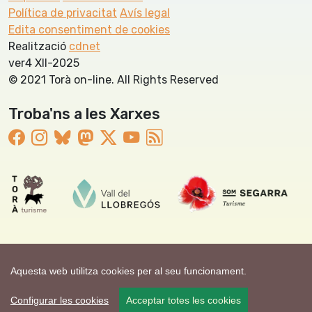
Política de privacitat
Avís legal
Edita consentiment de cookies
Realització
cdnet
ver4 XII-2025
© 2021 Torà on-line. All Rights Reserved
Troba'ns a les Xarxes
Aquesta web utilitza cookies per al seu funcionament.
Configurar les cookies
Acceptar totes les cookies