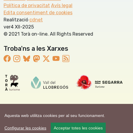
Política de privacitat
Avís legal
Edita consentiment de cookies
Realització
cdnet
ver4 XII-2025
© 2021 Torà on-line. All Rights Reserved
Troba'ns a les Xarxes
Aquesta web utilitza cookies per al seu funcionament.
Configurar les cookies
Acceptar totes les cookies