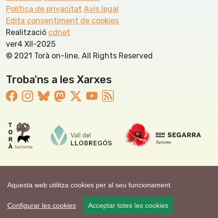
Política de privacitat
Avís legal
Edita consentiment de cookies
Realització
cdnet
ver4 XII-2025
© 2021 Torà on-line. All Rights Reserved
Troba'ns a les Xarxes
Aquesta web utilitza cookies per al seu funcionament.
Configurar les cookies
Acceptar totes les cookies