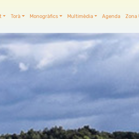
t
Torà
Monogràfics
Multimèdia
Agenda
Zona 