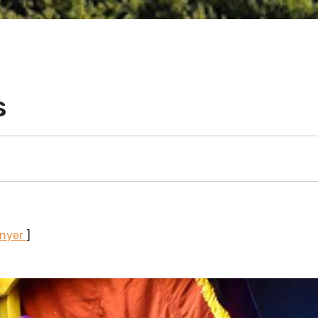
s
unyer
]