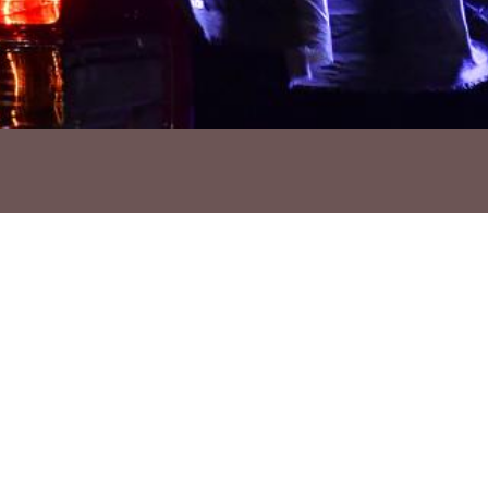
Ho vols compartir?
Troba'ns a les Xarxes