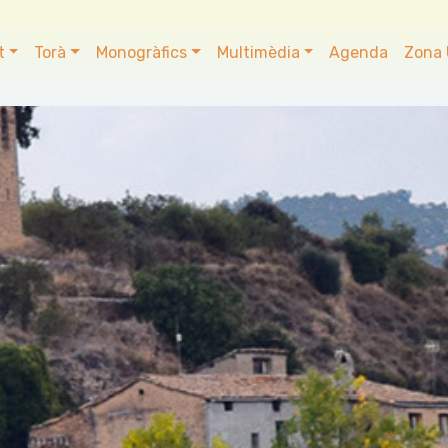
t
Torà
Monogràfics
Multimèdia
Agenda
Zona 