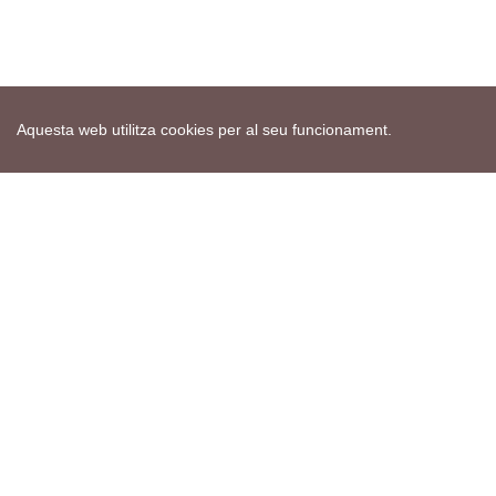
Aquesta web utilitza cookies per al seu funcionament.
Mapa web
Avís de cookies
Política de privacitat
Avís legal
Edita consentiment de cookies
Realització
cdnet
ver4 XII-2025
© 2021 Torà on-line. All Rights Reserved