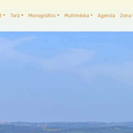
t
Torà
Monogràfics
Multimèdia
Agenda
Zona 