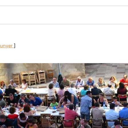
Sunyer
]