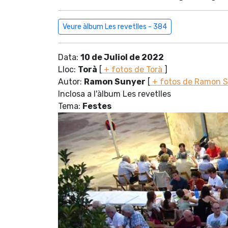
Veure àlbum Les revetlles - 384
Data:
10 de Juliol de 2022
Lloc:
Torà
[
+ fotos de Torà
]
Autor:
Ramon Sunyer
[
+ fotos de Ramon 
Inclosa a l'àlbum Les revetlles
Tema:
Festes