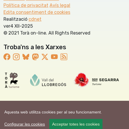
Política de privacitat
Avís legal
Edita consentiment de cookies
Realització
cdnet
ver4 XII-2025
© 2021 Torà on-line. All Rights Reserved
Troba'ns a les Xarxes
Aquesta web utilitza cookies per al seu funcionament.
Configurar les cookies
Acceptar totes les cookies