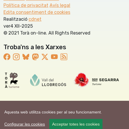
Política de privacitat
Avís legal
Edita consentiment de cookies
Realització
cdnet
ver4 XII-2025
© 2021 Torà on-line. All Rights Reserved
Troba'ns a les Xarxes
Aquesta web utilitza cookies per al seu funcionament.
Configurar les cookies
Acceptar totes les cookies