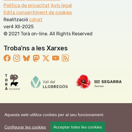
Política de privacitat
Avís legal
Edita consentiment de cookies
Realització
cdnet
ver4 XII-2025
© 2021 Torà on-line. All Rights Reserved
Troba'ns a les Xarxes
Aquesta web utilitza cookies per al seu funcionament.
Configurar les cookies
Acceptar totes les cookies