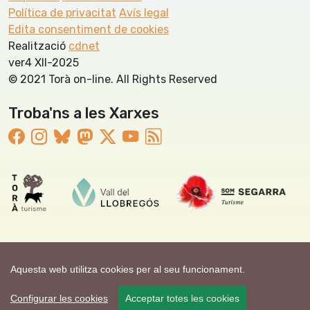
Política de privacitat
Avís legal
Edita consentiment de cookies
Realització
cdnet
ver4 XII-2025
© 2021 Torà on-line. All Rights Reserved
Troba'ns a les Xarxes
Aquesta web utilitza cookies per al seu funcionament.
Configurar les cookies
Acceptar totes les cookies