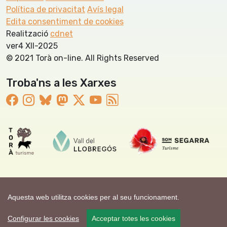
Política de privacitat
Avís legal
Edita consentiment de cookies
Realització
cdnet
ver4 XII-2025
© 2021 Torà on-line. All Rights Reserved
Troba'ns a les Xarxes
Aquesta web utilitza cookies per al seu funcionament.
Configurar les cookies
Acceptar totes les cookies