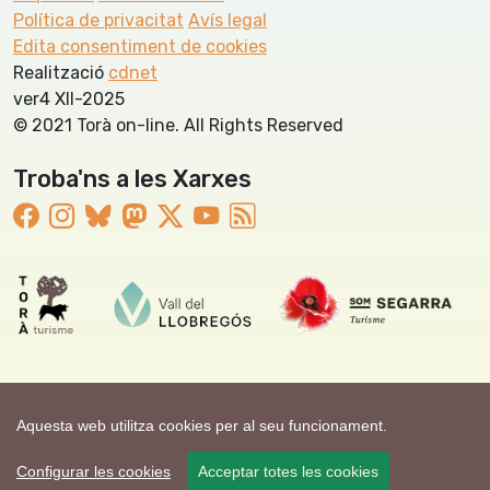
Política de privacitat
Avís legal
Edita consentiment de cookies
Realització
cdnet
ver4 XII-2025
© 2021 Torà on-line. All Rights Reserved
Troba'ns a les Xarxes
Aquesta web utilitza cookies per al seu funcionament.
Configurar les cookies
Acceptar totes les cookies