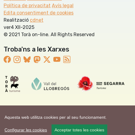
Política de privacitat
Avís legal
Edita consentiment de cookies
Realització
cdnet
ver4 XII-2025
© 2021 Torà on-line. All Rights Reserved
Troba'ns a les Xarxes
Aquesta web utilitza cookies per al seu funcionament.
Configurar les cookies
Acceptar totes les cookies