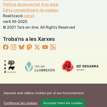
Política de privacitat
Avís legal
Edita consentiment de cookies
Realització
cdnet
ver4 XII-2025
© 2021 Torà on-line. All Rights Reserved
Troba'ns a les Xarxes
Aquesta web utilitza cookies per al seu funcionament.
Configurar les cookies
Acceptar totes les cookies