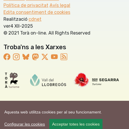
Política de privacitat
Avís legal
Edita consentiment de cookies
Realització
cdnet
ver4 XII-2025
© 2021 Torà on-line. All Rights Reserved
Troba'ns a les Xarxes
Aquesta web utilitza cookies per al seu funcionament.
Configurar les cookies
Acceptar totes les cookies