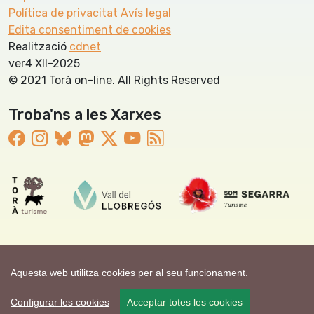
Política de privacitat
Avís legal
Edita consentiment de cookies
Realització
cdnet
ver4 XII-2025
© 2021 Torà on-line. All Rights Reserved
Troba'ns a les Xarxes
Aquesta web utilitza cookies per al seu funcionament.
Configurar les cookies
Acceptar totes les cookies