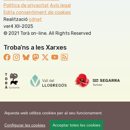
Política de privacitat
Avís legal
Edita consentiment de cookies
Realització
cdnet
ver4 XII-2025
© 2021 Torà on-line. All Rights Reserved
Troba'ns a les Xarxes
Aquesta web utilitza cookies per al seu funcionament.
Configurar les cookies
Acceptar totes les cookies