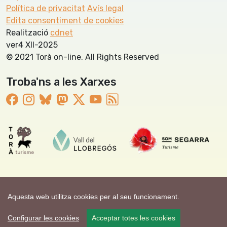
Política de privacitat
Avís legal
Edita consentiment de cookies
Realització
cdnet
ver4 XII-2025
© 2021 Torà on-line. All Rights Reserved
Troba'ns a les Xarxes
Aquesta web utilitza cookies per al seu funcionament.
Configurar les cookies
Acceptar totes les cookies