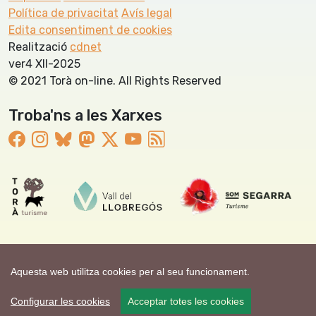
Política de privacitat
Avís legal
Edita consentiment de cookies
Realització
cdnet
ver4 XII-2025
© 2021 Torà on-line. All Rights Reserved
Troba'ns a les Xarxes
Aquesta web utilitza cookies per al seu funcionament.
Configurar les cookies
Acceptar totes les cookies